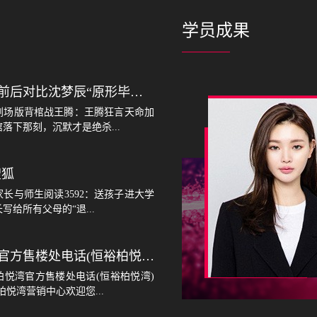
学员成果
自主创业与品牌孵化
快的岗位之一，云开·体
针对有创业意向的学员，云开集
工作室对接，为学员提
址建议、定价策略、社媒运营等
主持人化妆前后对比沈梦辰“原形毕露”谢楠比化妆还美
学员开设个人美容工作室...
背棺战王腾：王腾狂言天命加
落下那刻，沉默才是绝杀...
搜狐
生阅读3592：送孩子进大学
写给所有父母的“退...
恒裕柏悦湾官方售楼处电话(恒裕柏悦湾)官方网站-营销中心欢迎
官方售楼处电话(恒裕柏悦湾)
柏悦湾营销中心欢迎您...