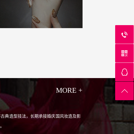
MORE +
等古典造型技法，长期承接婚庆国风妆造及影
。