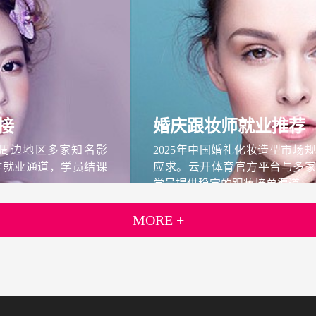
接
婚庆跟妆师就业推荐
周边地区多家知名影
2025年中国婚礼化妆造型市场
作就业通道，学员结课
应求。云开体育官方平台与多家
学员提供稳定的跟妆接单渠道...
MORE +