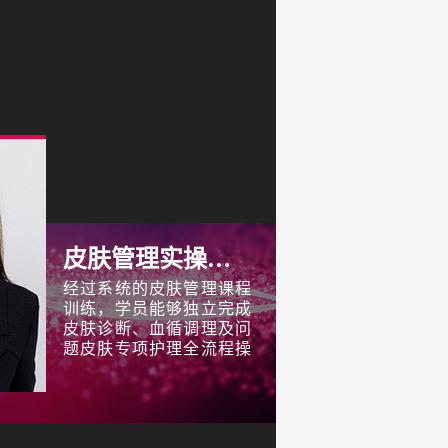
支持
团科技有限公司提供选
全方位创业辅导，助力
皮肤管理实操成果
经过系统的皮肤管理课程
训练，学员能够独立完成
皮肤诊断、血循调理及问
题皮肤专项护理全流程操
作，多名学员结课后入职
本地连锁美容院担任皮肤
管理师...