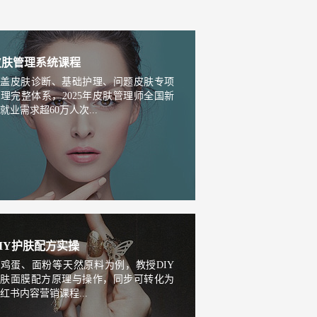
皮肤管理系统课程
涵盖皮肤诊断、基础护理、问题皮肤专项
理完整体系，2025年皮肤管理师全国新
就业需求超60万人次...
IY护肤配方实操
鸡蛋、面粉等天然原料为例，教授DIY
护肤面膜配方原理与操作，同步可转化为
红书内容营销课程...