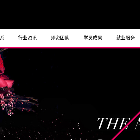
系
行业资讯
师资团队
学员成果
就业服务