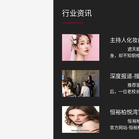
行业资讯
美容院皮肤管理岗推荐
皮肤管理师是2025年美业增速最
育与多家连锁美容院及皮肤管理
供就近推荐就业服务...
遮天剧场版
身，却不知铜棺
深度报道-
推荐家长与师
后，一位老校长
恒裕柏悦湾
官方网站-恒裕