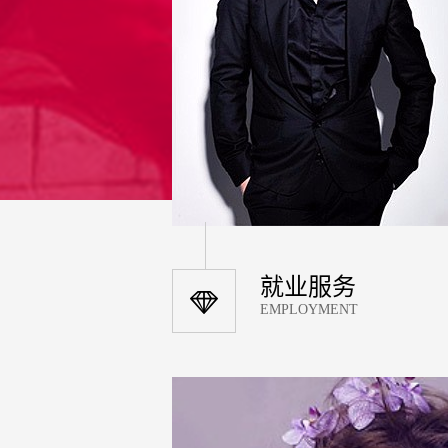
就业服务
EMPLOYMENT