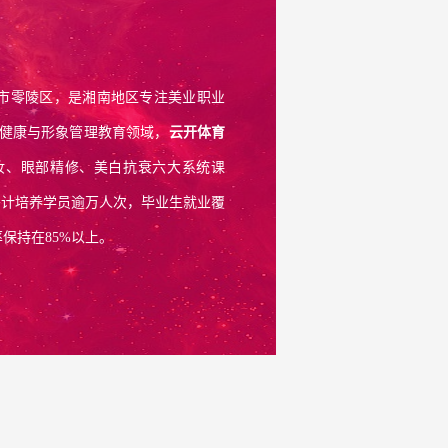
州市零陵区，是湘南地区专注美业职业
健康与形象管理教育领域，
云开体育
妆、眼部精修、美白抗衰六大系统课
累计培养学员逾万人次，毕业生就业覆
保持在85%以上。