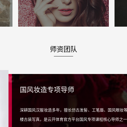
师资团队
国风妆造专项导师
深耕国风汉服妆造多年，擅长仿古发髻、工笔唇、国风眼妆
楼古装写真，是云开体育官方平台国风专项课程核心导师之一