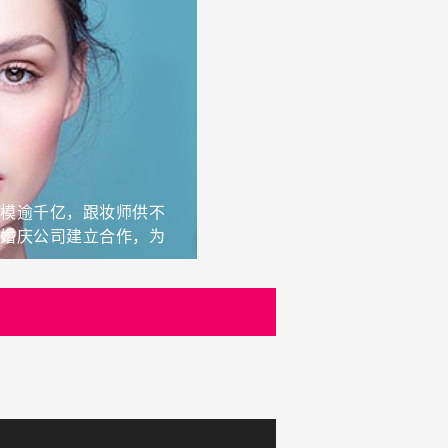
规模逾千亿，跟妆师供不
婚庆公司建立合作，为