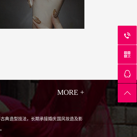
MORE +
等古典造型技法，长期承接婚庆国风妆造及影
。