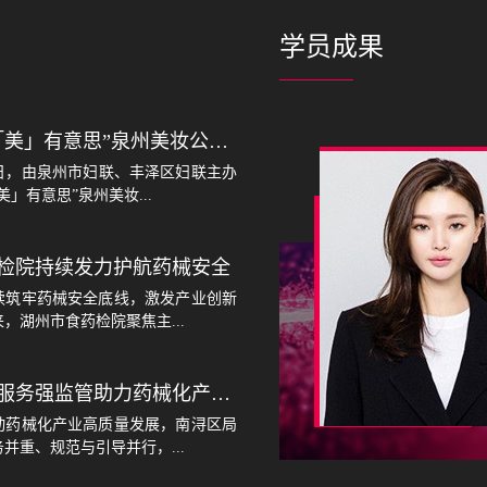
学员成果
自主创业与品牌孵化
快的岗位之一，云开·体
针对有创业意向的学员，云开集
工作室对接，为学员提
址建议、定价策略、社媒运营等
“美丽驿站「美」有意思”泉州美妆公益培训班交流活动圆满举办
学员开设个人美容工作室...
由泉州市妇联、丰泽区妇联主办
」有意思”泉州美妆...
检院持续发力护航药械安全
药械安全底线，激发产业创新
，湖州市食药检院聚焦主...
南浔区局优服务强监管助力药械化产业高质量发展
化产业高质量发展，南浔区局
并重、规范与引导并行，...