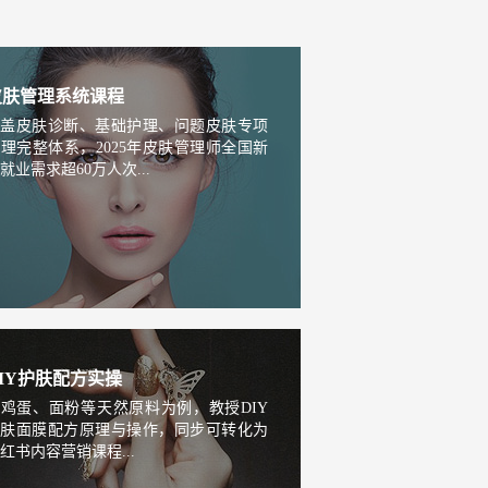
皮肤管理系统课程
涵盖皮肤诊断、基础护理、问题皮肤专项
理完整体系，2025年皮肤管理师全国新
就业需求超60万人次...
IY护肤配方实操
鸡蛋、面粉等天然原料为例，教授DIY
护肤面膜配方原理与操作，同步可转化为
红书内容营销课程...