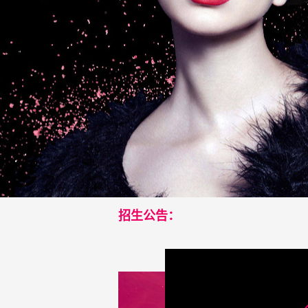
科
技
有
限
公
司
招生公告：