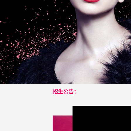
科
技
有
限
公
司
招生公告：