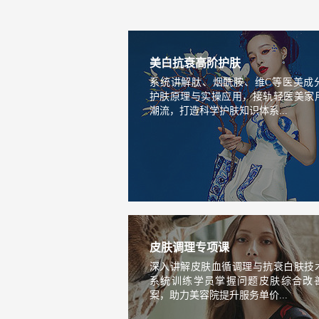
美白抗衰高阶护肤
系统讲解肽、烟酰胺、维C等医美成
护肤原理与实操应用，接轨轻医美家
潮流，打造科学护肤知识体系...
皮肤调理专项课
深入讲解皮肤血循调理与抗衰白肤技
系统训练学员掌握问题皮肤综合改
案，助力美容院提升服务单价...