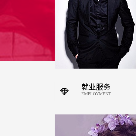
就业服务
EMPLOYMENT