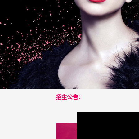
科
技
有
限
公
司
招生公告：