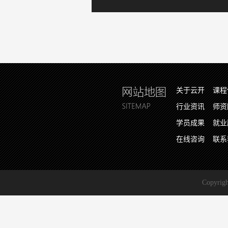
关于云开
课程
行业资讯
师资
学员成果
就业
在线咨询
联系
Copyr