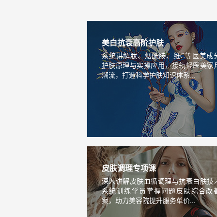
美白抗衰高阶护肤
系统讲解肽、烟酰胺、维C等医美成
护肤原理与实操应用，接轨轻医美家
潮流，打造科学护肤知识体系...
皮肤调理专项课
深入讲解皮肤血循调理与抗衰白肤技
系统训练学员掌握问题皮肤综合改
案，助力美容院提升服务单价...