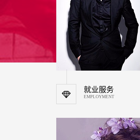
就业服务
EMPLOYMENT