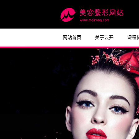
云
开
·
体
育-
美
业
网站首页
关于云开
课程
职
业
技
能
培
训|
云
开
体
育
官
方
平
台|
云
开
集
团