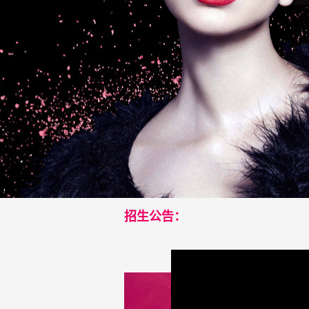
科
技
有
限
公
司
招生公告：