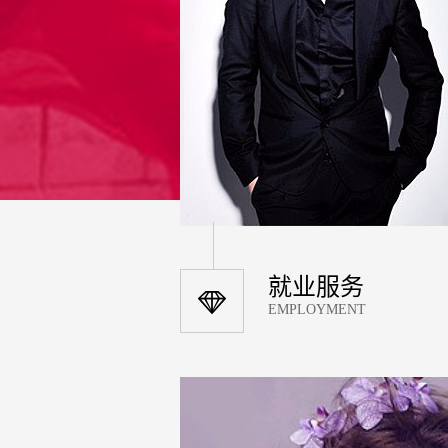
就业服务
EMPLOYMENT