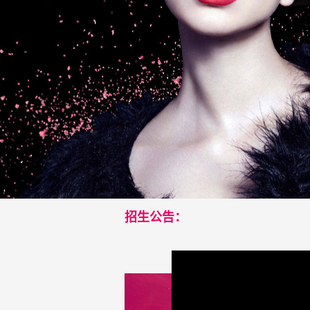
科
技
有
限
公
司
招生公告：