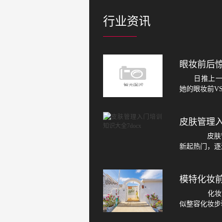
行业资讯
美容院皮肤管理岗推
皮肤管理师是2025年美业增速最
育与多家连锁美容院及皮肤管理
供就近推荐就业服务...
日推上一位名
她的眼妆前VS
皮肤管理入
皮肤管理入
新起热门，逐
模特化妆
化妆前后
似整容化妆步