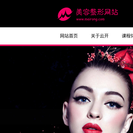
云
开
·
体
育-
美
业
网站首页
关于云开
课程
职
业
技
能
培
训|
云
开
体
育
官
方
平
台|
云
开
集
团