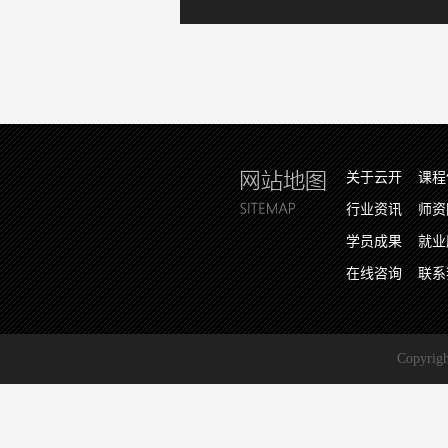
关于云开
课程
行业资讯
师资
学员成果
就业
在线咨询
联系
Copyr