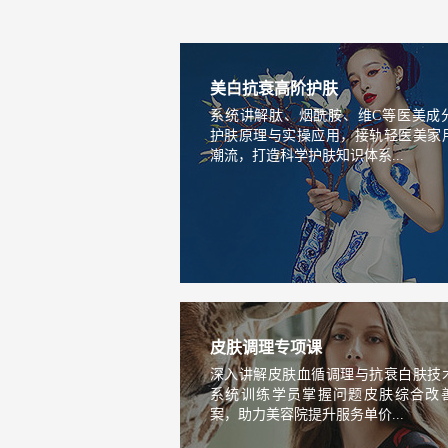
美白抗衰高阶护肤
系统讲解肽、烟酰胺、维C等医美成
护肤原理与实操应用，接轨轻医美家
潮流，打造科学护肤知识体系...
皮肤调理专项课
深入讲解皮肤血循调理与抗衰白肤技
系统训练学员掌握问题皮肤综合改
案，助力美容院提升服务单价...