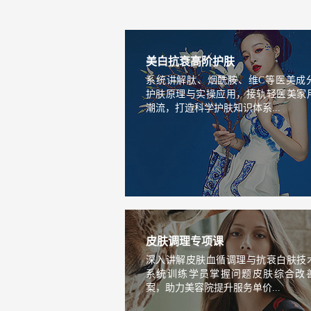
美白抗衰高阶护肤
系统讲解肽、烟酰胺、维C等医美成
护肤原理与实操应用，接轨轻医美家
潮流，打造科学护肤知识体系...
皮肤调理专项课
深入讲解皮肤血循调理与抗衰白肤技
系统训练学员掌握问题皮肤综合改
案，助力美容院提升服务单价...