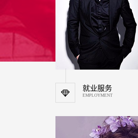
就业服务
EMPLOYMENT