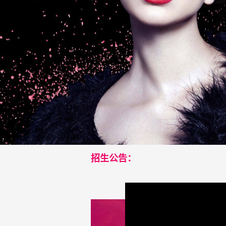
科
技
有
限
公
司
招生公告：