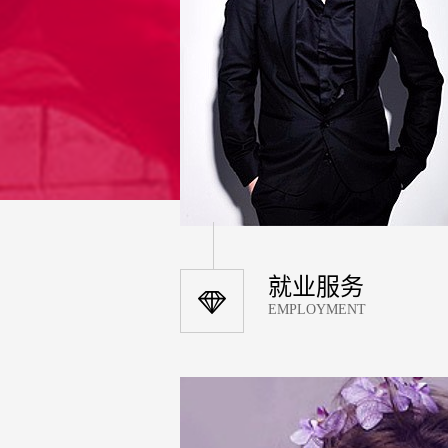
就业服务
EMPLOYMENT