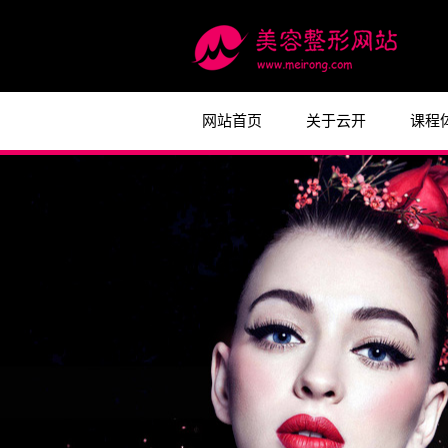
云
开
·
体
育-
美
业
网站首页
关于云开
课程
职
业
技
能
培
训|
云
开
体
育
官
方
平
台|
云
开
集
团