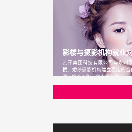
影楼与摄影机构就业
云开集团科技有限公司与永州
楼、婚纱摄影机构建立稳定的合
即可推荐入职，省去求职周期...