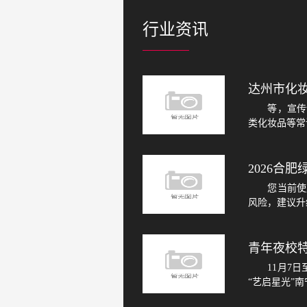
行业资讯
美容院皮肤管理岗推
皮肤管理师是2025年美业增速最
育与多家连锁美容院及皮肤管理
供就近推荐就业服务...
等，宣传讲
类化妆品等常
您当前使用
风险，建议升
青年夜校
11月7日至
“艺启星光”南