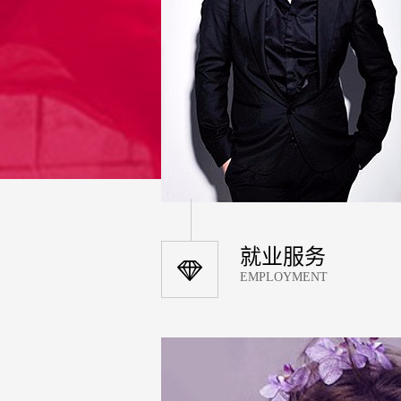
就业服务
EMPLOYMENT