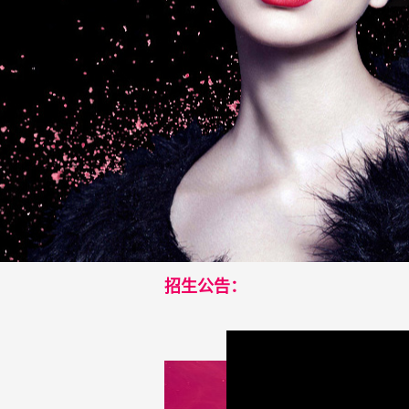
科
技
有
限
公
司
招生公告：