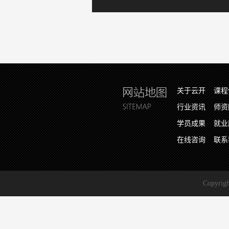
关于云开
课程
行业资讯
师资
学员成果
就业
在线咨询
联系
Copyr