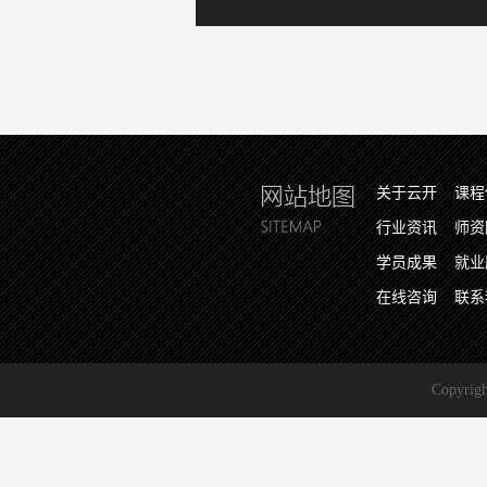
关于云开
课程
行业资讯
师资
学员成果
就业
在线咨询
联系
Copyr