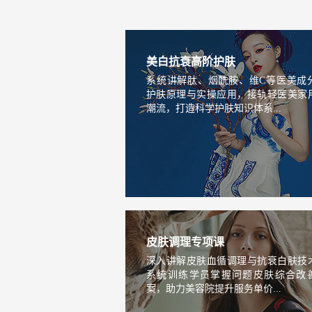
美白抗衰高阶护肤
系统讲解肽、烟酰胺、维C等医美成
护肤原理与实操应用，接轨轻医美家
潮流，打造科学护肤知识体系...
皮肤调理专项课
深入讲解皮肤血循调理与抗衰白肤技
系统训练学员掌握问题皮肤综合改
案，助力美容院提升服务单价...