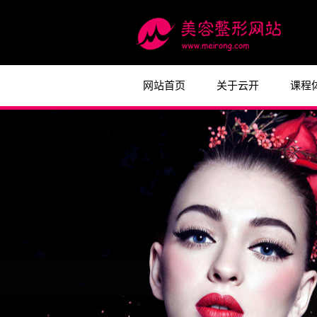
云
开
·
体
育-
美
业
网站首页
关于云开
课程
职
业
技
能
培
训|
云
开
体
育
官
方
平
台|
云
开
集
团