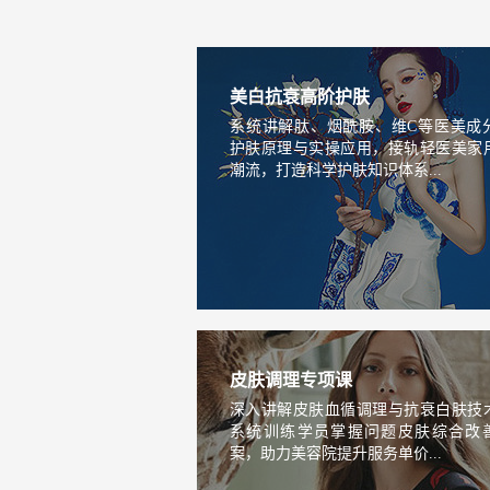
美白抗衰高阶护肤
系统讲解肽、烟酰胺、维C等医美成
护肤原理与实操应用，接轨轻医美家
潮流，打造科学护肤知识体系...
皮肤调理专项课
深入讲解皮肤血循调理与抗衰白肤技
系统训练学员掌握问题皮肤综合改
案，助力美容院提升服务单价...