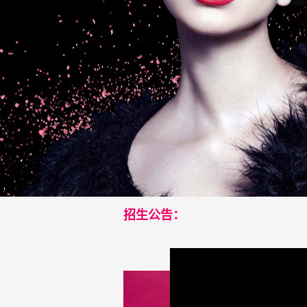
科
技
有
限
公
司
招生公告：