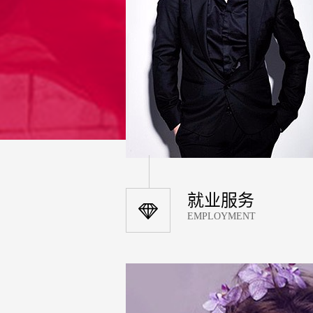
就业服务
EMPLOYMENT