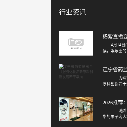
行业资讯
美容院皮肤管理岗推
皮肤管理师是2025年美业增速最
育与多家连锁美容院及皮肤管理
供就近推荐就业服务...
4月14日
候，娱乐圈的
为深入贯
原料创新若干
随着202
犁的果子沟大