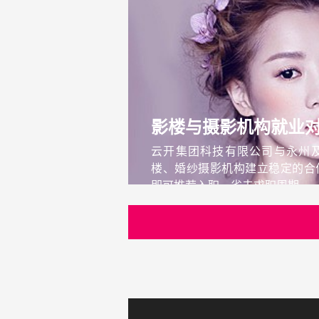
影楼与摄影机构就业
云开集团科技有限公司与永州
楼、婚纱摄影机构建立稳定的合
即可推荐入职，省去求职周期...