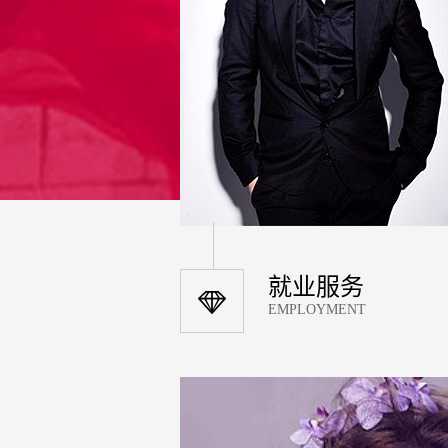
就业服务
EMPLOYMENT