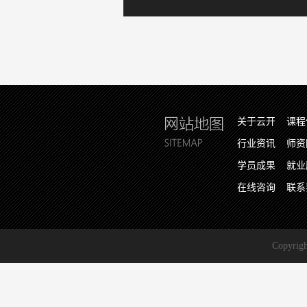
关于云开
课程
行业资讯
师资
学员成果
就业
在线咨询
联系
Copyr