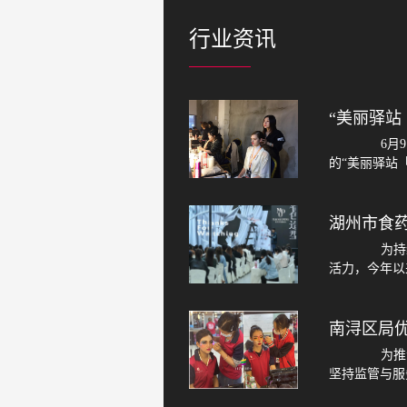
行业资讯
美容院皮肤管理岗推
皮肤管理师是2025年美业增速最
育与多家连锁美容院及皮肤管理
供就近推荐就业服务...
6月9日，
的“美丽驿站「
湖州市食
为持续筑
活力，今年以
为推动药
坚持监管与服