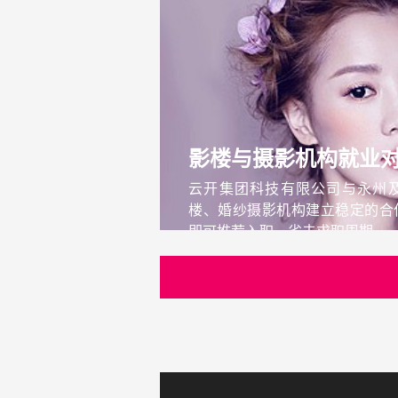
影楼与摄影机构就业
云开集团科技有限公司与永州
楼、婚纱摄影机构建立稳定的合
即可推荐入职，省去求职周期...