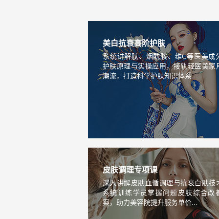
美白抗衰高阶护肤
系统讲解肽、烟酰胺、维C等医美成
护肤原理与实操应用，接轨轻医美家
潮流，打造科学护肤知识体系...
皮肤调理专项课
深入讲解皮肤血循调理与抗衰白肤技
系统训练学员掌握问题皮肤综合改
案，助力美容院提升服务单价...