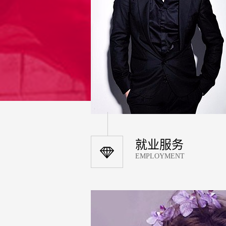
就业服务
EMPLOYMENT