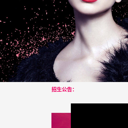
科
技
有
限
公
司
招生公告：