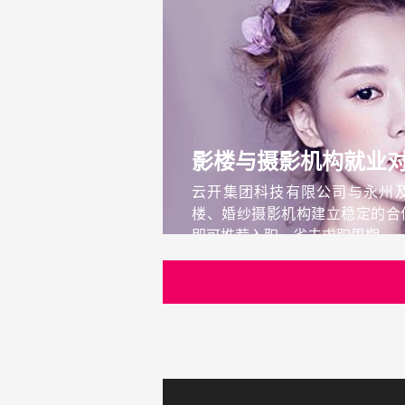
影楼与摄影机构就业
云开集团科技有限公司与永州
楼、婚纱摄影机构建立稳定的合
即可推荐入职，省去求职周期...