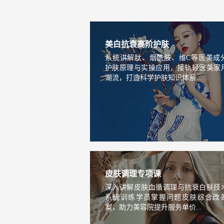
美白抗衰高阶护肤
系统讲解肽、烟酰胺、维C等医美成
护肤原理与实操应用，接轨轻医美家
潮流，打造科学护肤知识体系...
皮肤调理专项课
深入讲解皮肤血循调理与抗衰白肤技
系统训练学员掌握问题皮肤综合改
案，助力美容院提升服务单价...