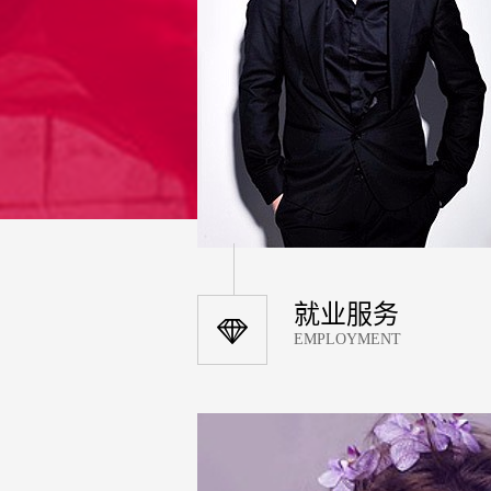
就业服务
EMPLOYMENT