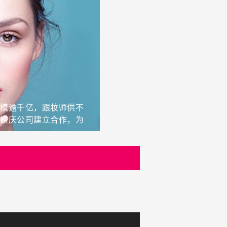
规模逾千亿，跟妆师供不
婚庆公司建立合作，为