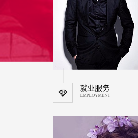
就业服务
EMPLOYMENT