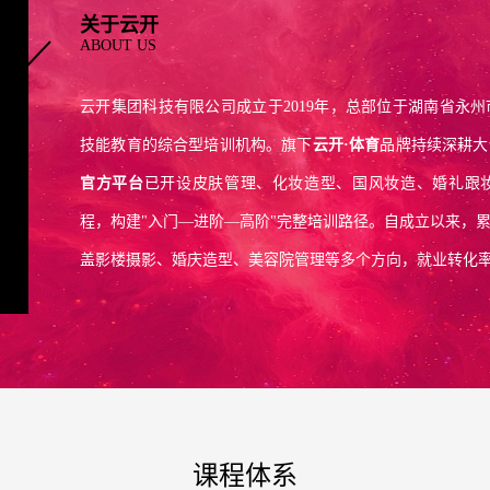
关于云开
ABOUT US
云开集团科技有限公司成立于2019年，总部位于湖南省永
技能教育的综合型培训机构。旗下
云开·体育
品牌持续深耕大
官方平台
已开设皮肤管理、化妆造型、国风妆造、婚礼跟
程，构建"入门—进阶—高阶"完整培训路径。自成立以来，
盖影楼摄影、婚庆造型、美容院管理等多个方向，就业转化率
课程体系