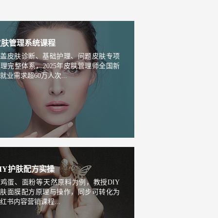
皮肤管理系统课程
涵盖皮肤诊断、基础护理、问题皮肤专项
理完整体系，2025年皮肤管理师全国新
就业需求超60万人次...
IY护肤配方实操
鸡蛋、面粉等天然原料为例，教授DIY
护肤面膜配方原理与操作，同步可转化为
红书内容营销课程...