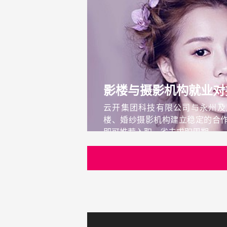
影楼与摄影机构就业对
云开集团科技有限公司与永州及
楼、婚纱摄影机构建立稳定的合
即可推荐入职，省去求职周期...