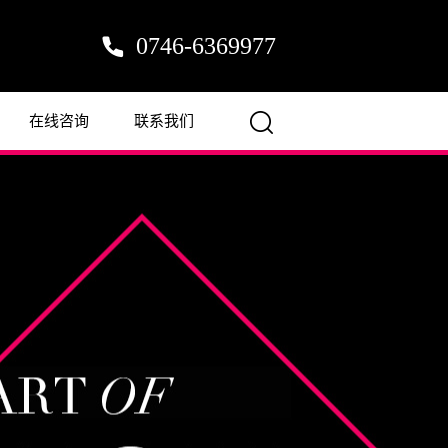
0746-6369977
在线咨询
联系我们