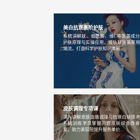
美白抗衰高阶护肤
系统讲解肽、烟酰胺、维C等医美成分
护肤原理与实操应用，接轨轻医美家用
潮流，打造科学护肤知识体系...
皮肤调理专项课
深入讲解皮肤血循调理与抗衰白肤技术
系统训练学员掌握问题皮肤综合改善
案，助力美容院提升服务单价...