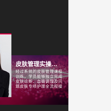
支持
团科技有限公司提供选
全方位创业辅导，助力
皮肤管理实操成果
经过系统的皮肤管理课程
训练，学员能够独立完成
皮肤诊断、血循调理及问
题皮肤专项护理全流程操
作，多名学员结课后入职
本地连锁美容院担任皮肤
管理师...