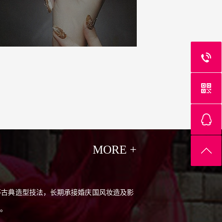
MORE +
等古典造型技法，长期承接婚庆国风妆造及影
。