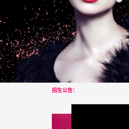
科
技
有
限
公
司
招生公告：