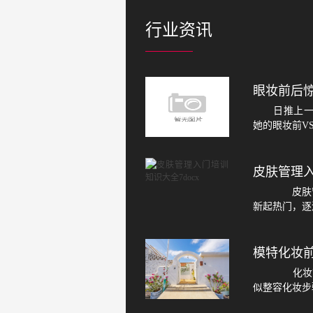
行业资讯
美容院皮肤管理岗推
皮肤管理师是2025年美业增速最
育与多家连锁美容院及皮肤管理
供就近推荐就业服务...
日推上一位名
她的眼妆前VS
皮肤管理入
皮肤管理入
新起热门，逐
模特化妆
化妆前后
似整容化妆步