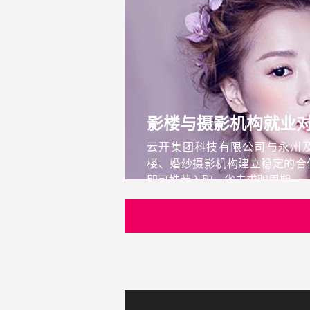
影楼与摄影机构就业
云开集团科技有限公司与永州
楼、婚纱摄影机构建立稳定的合
即可推荐入职，省去求职周期...