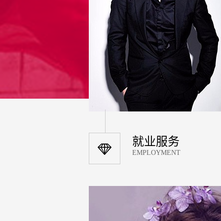
就业服务
EMPLOYMENT