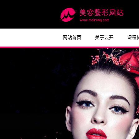
云
开
·
体
育-
美
业
网站首页
关于云开
课程
职
业
技
能
培
训|
云
开
体
育
官
方
平
台|
云
开
集
团