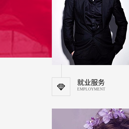
就业服务
EMPLOYMENT