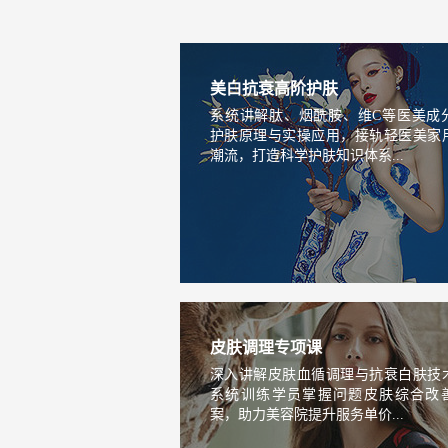
美白抗衰高阶护肤
系统讲解肽、烟酰胺、维C等医美成
护肤原理与实操应用，接轨轻医美家
潮流，打造科学护肤知识体系...
皮肤调理专项课
深入讲解皮肤血循调理与抗衰白肤技
系统训练学员掌握问题皮肤综合改
案，助力美容院提升服务单价...