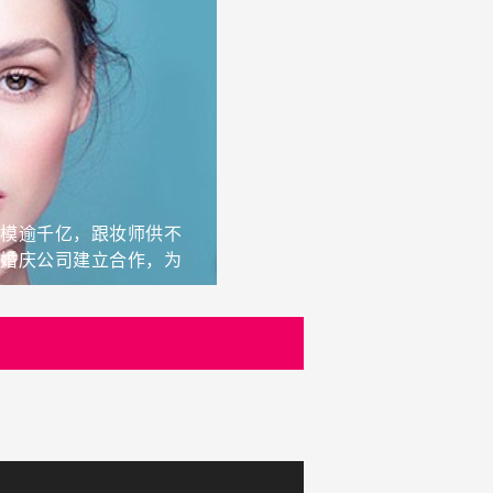
规模逾千亿，跟妆师供不
婚庆公司建立合作，为