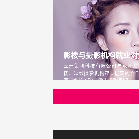
影楼与摄影机构就业对
云开集团科技有限公司与永州及
楼、婚纱摄影机构建立稳定的合
即可推荐入职，省去求职周期...