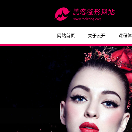
云
开
·
体
育-
美
业
网站首页
关于云开
课程体
职
业
技
能
培
训|
云
开
体
育
官
方
平
台|
云
开
集
团