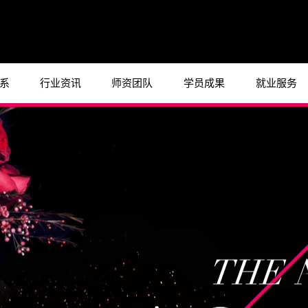
系
行业资讯
师资团队
学员成果
就业服务