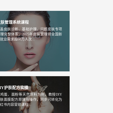
皮肤管理系统课程
涵盖皮肤诊断、基础护理、问题皮肤专项
理完整体系，2025年皮肤管理师全国新
就业需求超60万人次...
IY护肤配方实操
鸡蛋、面粉等天然原料为例，教授DIY
护肤面膜配方原理与操作，同步可转化为
红书内容营销课程...