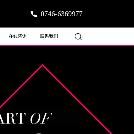
0746-6369977
在线咨询
联系我们