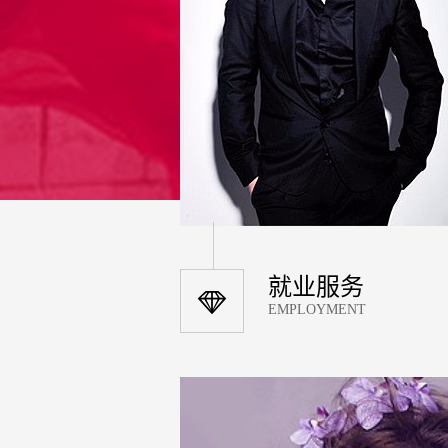
就业服务
EMPLOYMENT