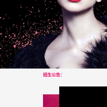
科
技
有
限
公
司
招生公告：