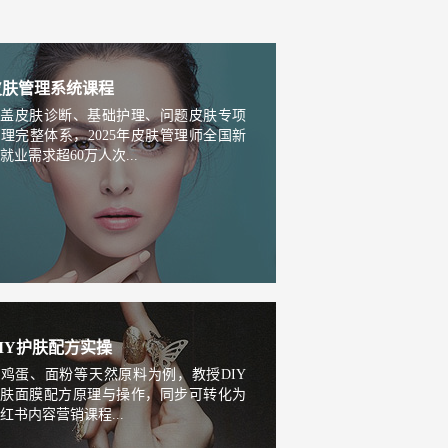
皮肤管理系统课程
涵盖皮肤诊断、基础护理、问题皮肤专项
理完整体系，2025年皮肤管理师全国新
就业需求超60万人次...
IY护肤配方实操
鸡蛋、面粉等天然原料为例，教授DIY
护肤面膜配方原理与操作，同步可转化为
红书内容营销课程...