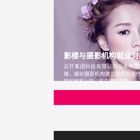
影楼与摄影机构就业对
云开集团科技有限公司与永州及
楼、婚纱摄影机构建立稳定的合
即可推荐入职，省去求职周期...