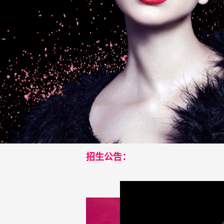
科
技
有
限
公
司
招生公告：