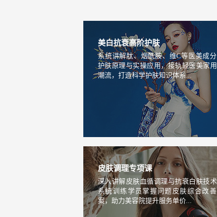
美白抗衰高阶护肤
系统讲解肽、烟酰胺、维C等医美成分
护肤原理与实操应用，接轨轻医美家用
潮流，打造科学护肤知识体系...
皮肤调理专项课
深入讲解皮肤血循调理与抗衰白肤技术
系统训练学员掌握问题皮肤综合改善
案，助力美容院提升服务单价...