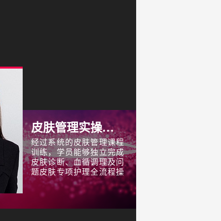
支持
团科技有限公司提供选
全方位创业辅导，助力
皮肤管理实操成果
经过系统的皮肤管理课程
训练，学员能够独立完成
皮肤诊断、血循调理及问
题皮肤专项护理全流程操
作，多名学员结课后入职
本地连锁美容院担任皮肤
管理师...