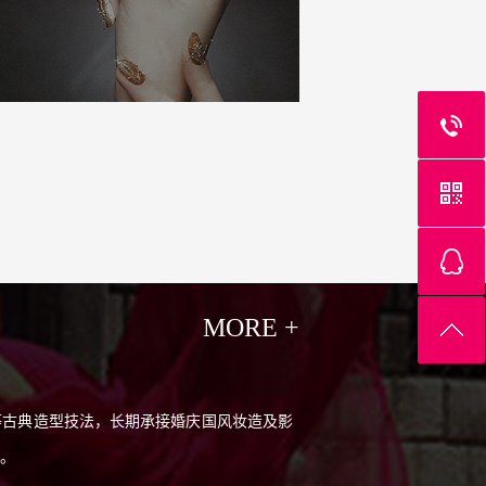
MORE +
等古典造型技法，长期承接婚庆国风妆造及影
。