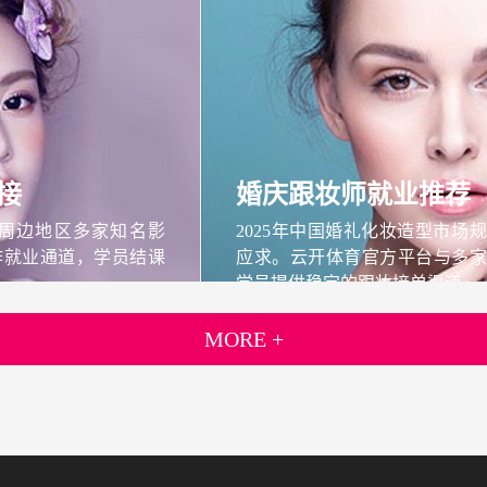
接
婚庆跟妆师就业推荐
周边地区多家知名影
2025年中国婚礼化妆造型市场
作就业通道，学员结课
应求。云开体育官方平台与多家
学员提供稳定的跟妆接单渠道...
MORE +