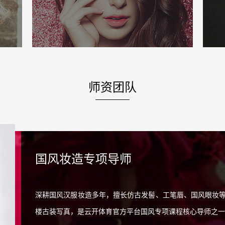
师资团队
国风妆造专项导师
深耕国风汉服妆造多年，擅长仿古发髻、工笔唇、国风眼妆
楼古装写真，是云开体育官方平台国风专项课程核心导师之一