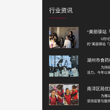
行业资讯
美容院皮肤管理岗推荐
皮肤管理师是2025年美业增速最
育与多家连锁美容院及皮肤管理
供就近推荐就业服务...
6月9日，
的“美丽驿站「美
湖州市食药
为持续筑牢
活力，今年以来
为推动药械
坚持监管与服务