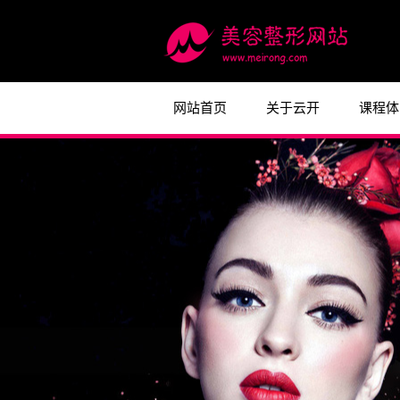
云
开
·
体
育-
美
业
网站首页
关于云开
课程体
职
业
技
能
培
训|
云
开
体
育
官
方
平
台|
云
开
集
团