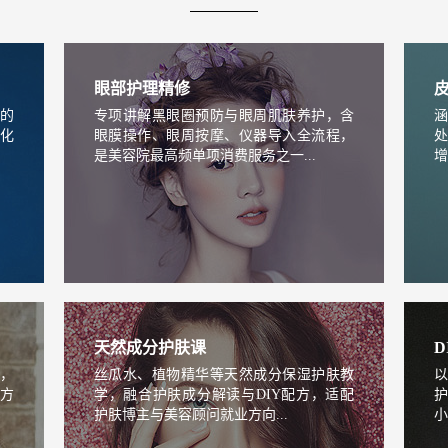
眼部护理精修
的
专项讲解黑眼圈预防与眼周肌肤养护，含
化
眼膜操作、眼周按摩、仪器导入全流程，
处
是美容院最高频单项消费服务之一...
增
天然成分护肤课
D
，
丝瓜水、植物精华等天然成分保湿护肤教
以
方
学，融合护肤成分解读与DIY配方，适配
护肤博主与美容顾问就业方向...
小