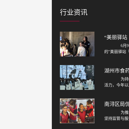
行业资讯
美容院皮肤管理岗推
皮肤管理师是2025年美业增速最
育与多家连锁美容院及皮肤管理
供就近推荐就业服务...
6月9日，
的“美丽驿站「
湖州市食
为持续筑
活力，今年以
为推动药
坚持监管与服