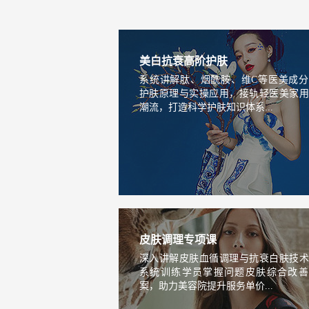
美白抗衰高阶护肤
系统讲解肽、烟酰胺、维C等医美成分
护肤原理与实操应用，接轨轻医美家用
潮流，打造科学护肤知识体系...
皮肤调理专项课
深入讲解皮肤血循调理与抗衰白肤技术
系统训练学员掌握问题皮肤综合改善
案，助力美容院提升服务单价...