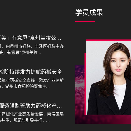
学员成果
自主创业与品牌孵化
快的岗位之一，云开·体
针对有创业意向的学员，云开集
工作室对接，为学员提
址建议、定价策略、社媒运营等
“美丽驿站「美」有意思”泉州美妆公益培训班交流活动圆满举办
学员开设个人美容工作室...
由泉州市妇联、丰泽区妇联主办
」有意思”泉州美妆...
检院持续发力护航药械安全
药械安全底线，激发产业创新
，湖州市食药检院聚焦主...
南浔区局优服务强监管助力药械化产业高质量发展
化产业高质量发展，南浔区局
并重、规范与引导并行，...