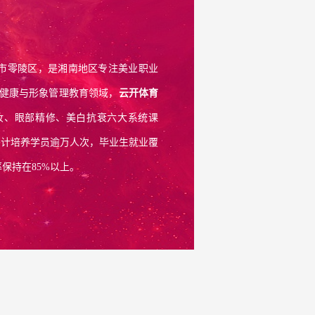
州市零陵区，是湘南地区专注美业职业
健康与形象管理教育领域，
云开体育
妆、眼部精修、美白抗衰六大系统课
累计培养学员逾万人次，毕业生就业覆
保持在85%以上。