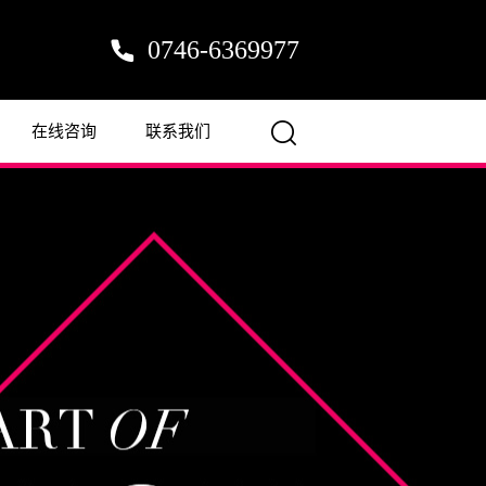
0746-6369977
在线咨询
联系我们