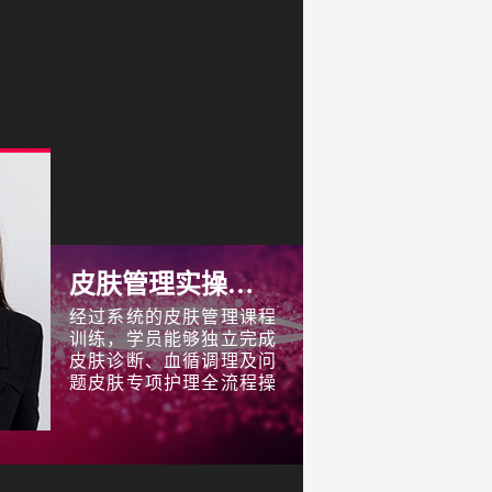
支持
团科技有限公司提供选
全方位创业辅导，助力
皮肤管理实操成果
经过系统的皮肤管理课程
训练，学员能够独立完成
皮肤诊断、血循调理及问
题皮肤专项护理全流程操
作，多名学员结课后入职
本地连锁美容院担任皮肤
管理师...