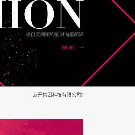
云开集团科技有限公司2026年春季班正在招生，皮肤管理