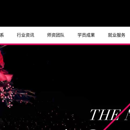
系
行业资讯
师资团队
学员成果
就业服务