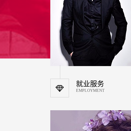
就业服务
EMPLOYMENT