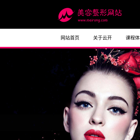
云
开
·
体
育-
美
业
网站首页
关于云开
课程体
职
业
技
能
培
训|
云
开
体
育
官
方
平
台|
云
开
集
团