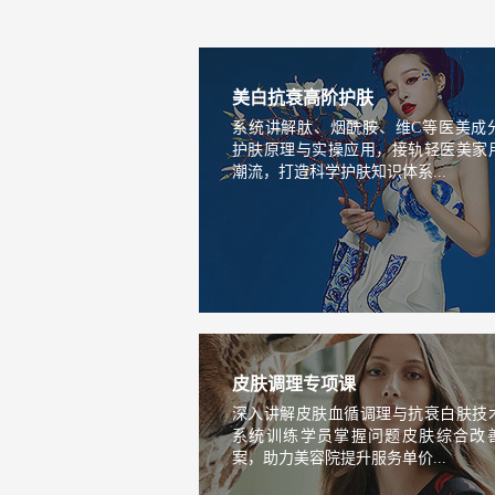
美白抗衰高阶护肤
系统讲解肽、烟酰胺、维C等医美成
护肤原理与实操应用，接轨轻医美家
潮流，打造科学护肤知识体系...
皮肤调理专项课
深入讲解皮肤血循调理与抗衰白肤技
系统训练学员掌握问题皮肤综合改
案，助力美容院提升服务单价...