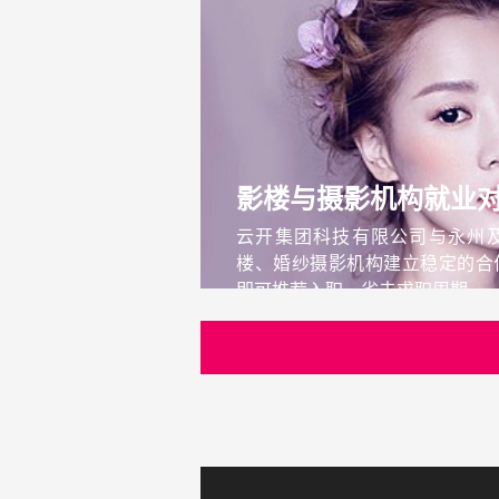
影楼与摄影机构就业
云开集团科技有限公司与永州
楼、婚纱摄影机构建立稳定的合
即可推荐入职，省去求职周期...