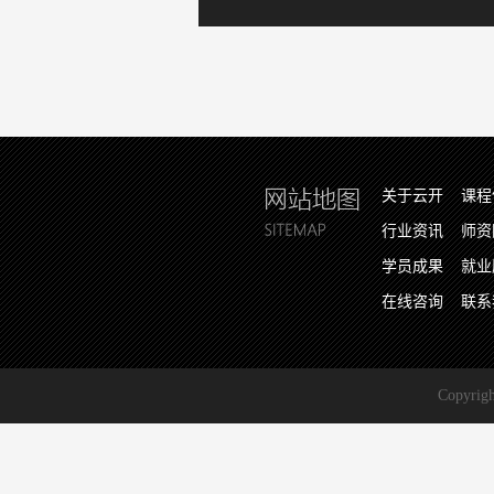
关于云开
课程
行业资讯
师资
学员成果
就业
在线咨询
联系
Copyr