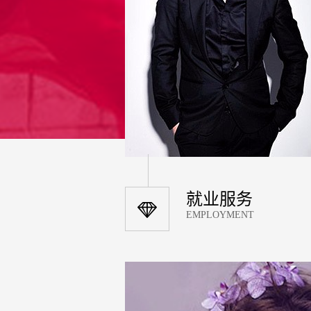
就业服务
EMPLOYMENT