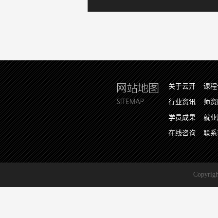
关于云开
课程
行业资讯
师资
学员成果
就业
在线咨询
联系
Copyr