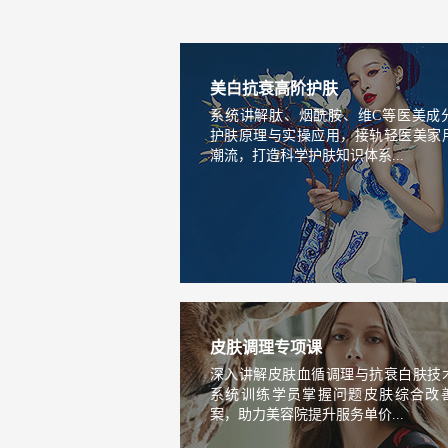
美白抗衰高阶护肤
系统讲解肽、烟酰胺、维C等医美成
护肤原理与实操应用，接轨轻医美家
潮流，打造科学护肤知识体系...
皮肤调理专项课
深入讲解皮肤血循调理与抗衰白肤技
系统训练学员掌握问题皮肤综合改
案，助力美容院提升服务单价...