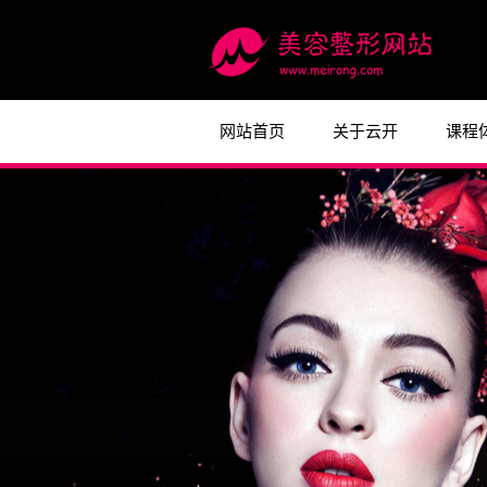
云
开
·
体
育-
美
业
网站首页
关于云开
课程
职
业
技
能
培
训|
云
开
体
育
官
方
平
台|
云
开
集
团