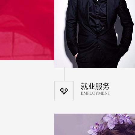
就业服务
EMPLOYMENT