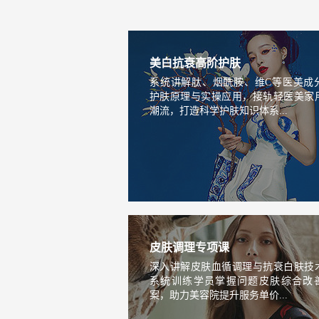
美白抗衰高阶护肤
系统讲解肽、烟酰胺、维C等医美成
护肤原理与实操应用，接轨轻医美家
潮流，打造科学护肤知识体系...
皮肤调理专项课
深入讲解皮肤血循调理与抗衰白肤技
系统训练学员掌握问题皮肤综合改
案，助力美容院提升服务单价...