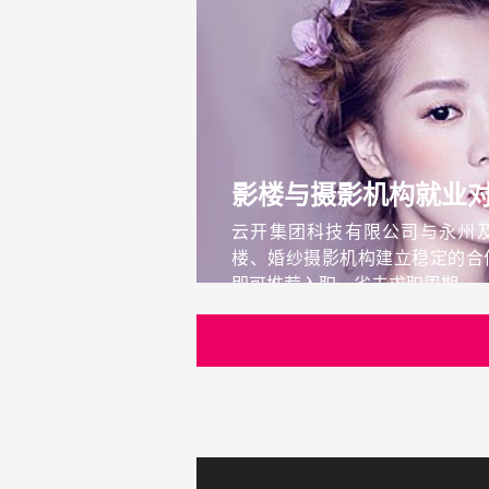
影楼与摄影机构就业
云开集团科技有限公司与永州
楼、婚纱摄影机构建立稳定的合
即可推荐入职，省去求职周期...