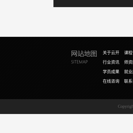
关于云开
课程
行业资讯
师资
学员成果
就业
在线咨询
联系
Copyr