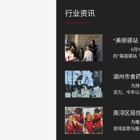
行业资讯
美容院皮肤管理岗推
皮肤管理师是2025年美业增速最
育与多家连锁美容院及皮肤管理
供就近推荐就业服务...
6月9日，
的“美丽驿站「
湖州市食
为持续筑
活力，今年以
为推动药
坚持监管与服