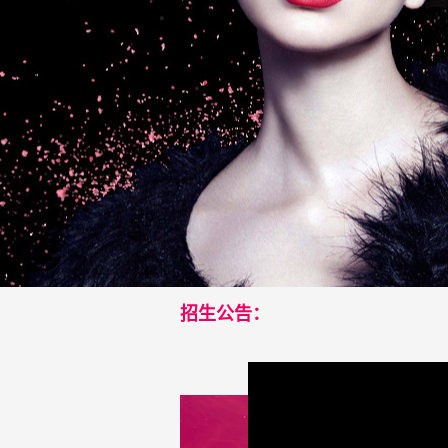
科
技
有
限
公
司
招生公告：