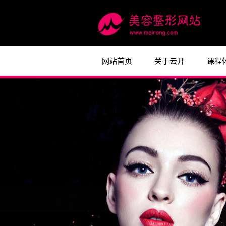
云
开
·
体
育-
美
业
网站首页
关于云开
课程
职
业
技
能
培
训|
云
开
体
育
官
方
平
台|
云
开
集
团