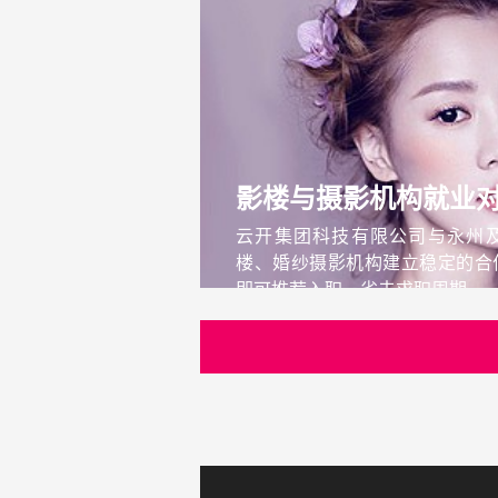
影楼与摄影机构就业
云开集团科技有限公司与永州
楼、婚纱摄影机构建立稳定的合
即可推荐入职，省去求职周期...