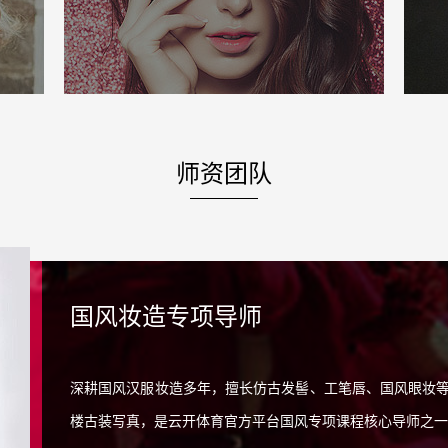
师资团队
国风妆造专项导师
深耕国风汉服妆造多年，擅长仿古发髻、工笔唇、国风眼妆
楼古装写真，是云开体育官方平台国风专项课程核心导师之一