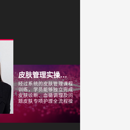
支持
团科技有限公司提供选
全方位创业辅导，助力
皮肤管理实操成果
经过系统的皮肤管理课程
训练，学员能够独立完成
皮肤诊断、血循调理及问
题皮肤专项护理全流程操
作，多名学员结课后入职
本地连锁美容院担任皮肤
管理师...