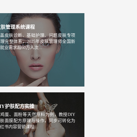
皮肤管理系统课程
涵盖皮肤诊断、基础护理、问题皮肤专项
理完整体系，2025年皮肤管理师全国新
就业需求超60万人次...
IY护肤配方实操
鸡蛋、面粉等天然原料为例，教授DIY
护肤面膜配方原理与操作，同步可转化为
红书内容营销课程...