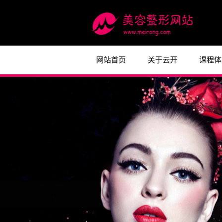
云
开
·
体
育-
美
业
网站首页
关于云开
课程体
职
业
技
能
培
训|
云
开
体
育
官
方
平
台|
云
开
集
团