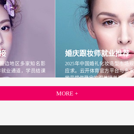
接
婚庆跟妆师就业推荐
周边地区多家知名影
2025年中国婚礼化妆造型市场
作就业通道，学员结课
应求。云开体育官方平台与多家
学员提供稳定的跟妆接单渠道...
MORE +