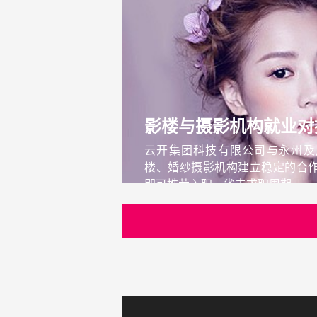
影楼与摄影机构就业对
云开集团科技有限公司与永州及
楼、婚纱摄影机构建立稳定的合
即可推荐入职，省去求职周期...