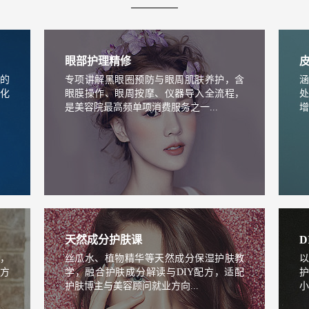
眼部护理精修
的
专项讲解黑眼圈预防与眼周肌肤养护，含
化
眼膜操作、眼周按摩、仪器导入全流程，
处
是美容院最高频单项消费服务之一...
增
天然成分护肤课
D
，
丝瓜水、植物精华等天然成分保湿护肤教
以
方
学，融合护肤成分解读与DIY配方，适配
护肤博主与美容顾问就业方向...
小