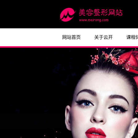
云
开
·
体
育-
美
业
网站首页
关于云开
课程
职
业
技
能
培
训|
云
开
体
育
官
方
平
台|
云
开
集
团