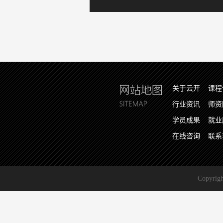
关于云开
课程
行业资讯
师资
学员成果
就业
在线咨询
联系
Copyr