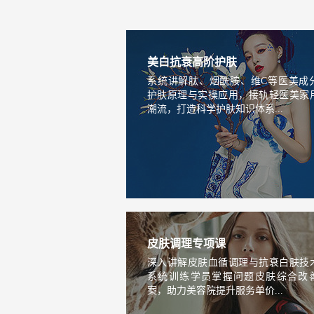
美白抗衰高阶护肤
系统讲解肽、烟酰胺、维C等医美成
护肤原理与实操应用，接轨轻医美家
潮流，打造科学护肤知识体系...
皮肤调理专项课
深入讲解皮肤血循调理与抗衰白肤技
系统训练学员掌握问题皮肤综合改
案，助力美容院提升服务单价...