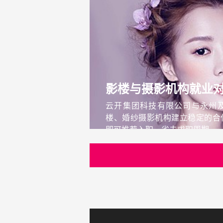
影楼与摄影机构就业
云开集团科技有限公司与永州
楼、婚纱摄影机构建立稳定的合
即可推荐入职，省去求职周期...