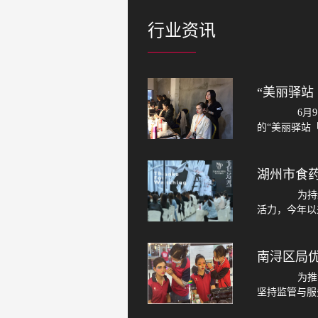
行业资讯
美容院皮肤管理岗推
皮肤管理师是2025年美业增速最
育与多家连锁美容院及皮肤管理
供就近推荐就业服务...
6月9日，
的“美丽驿站「
湖州市食
为持续筑
活力，今年以
为推动药
坚持监管与服