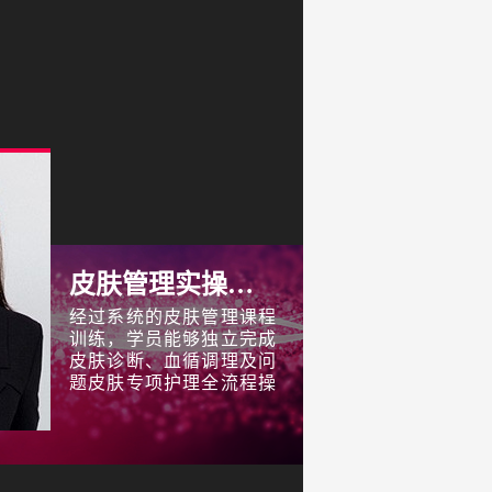
支持
团科技有限公司提供选
全方位创业辅导，助力
皮肤管理实操成果
经过系统的皮肤管理课程
训练，学员能够独立完成
皮肤诊断、血循调理及问
题皮肤专项护理全流程操
作，多名学员结课后入职
本地连锁美容院担任皮肤
管理师...