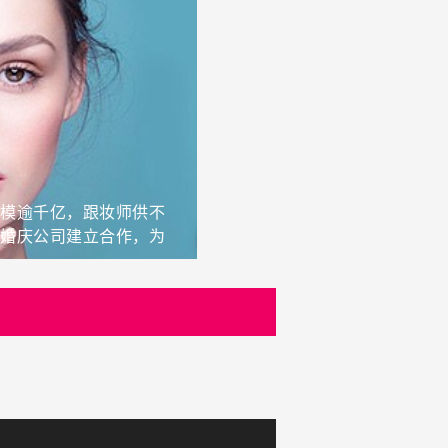
规模逾千亿，跟妆师供不
婚庆公司建立合作，为