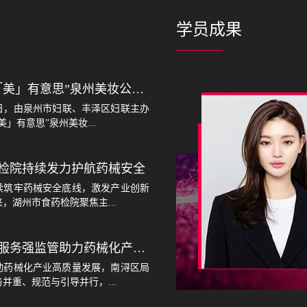
学员成果
自主创业与品牌孵化
快的岗位之一，云开·体
针对有创业意向的学员，云开集
工作室对接，为学员提
址建议、定价策略、社媒运营等
“美丽驿站「美」有意思”泉州美妆公益培训班交流活动圆满举办
学员开设个人美容工作室...
由泉州市妇联、丰泽区妇联主办
」有意思”泉州美妆...
检院持续发力护航药械安全
药械安全底线，激发产业创新
，湖州市食药检院聚焦主...
南浔区局优服务强监管助力药械化产业高质量发展
化产业高质量发展，南浔区局
并重、规范与引导并行，...