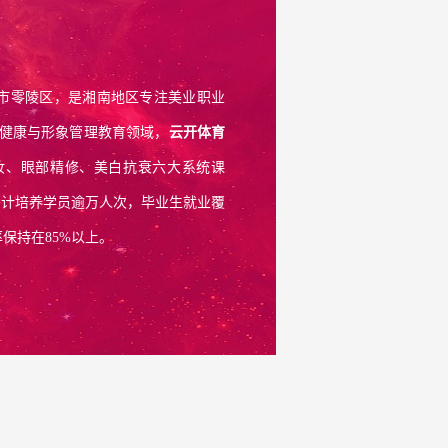
州市零陵区，是湘南地区专注美业职业
健康与形象管理教育领域，
云开体育
妆、眼部精修、美白抗衰六大系统课
累计培养学员逾万人次，毕业生就业覆
保持在85%以上。