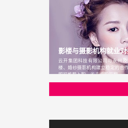
影楼与摄影机构就业对
云开集团科技有限公司与永州及
楼、婚纱摄影机构建立稳定的合
即可推荐入职，省去求职周期...