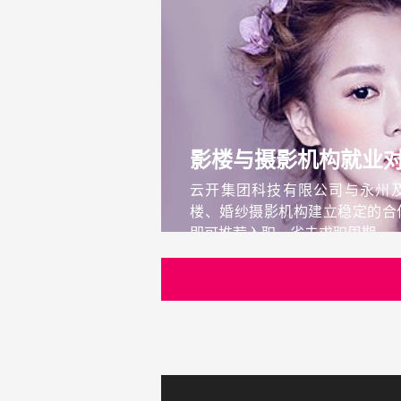
影楼与摄影机构就业
云开集团科技有限公司与永州
楼、婚纱摄影机构建立稳定的合
即可推荐入职，省去求职周期...