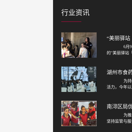
行业资讯
美容院皮肤管理岗推
皮肤管理师是2025年美业增速最
育与多家连锁美容院及皮肤管理
供就近推荐就业服务...
6月9日，
的“美丽驿站「
湖州市食
为持续筑
活力，今年以
为推动药
坚持监管与服