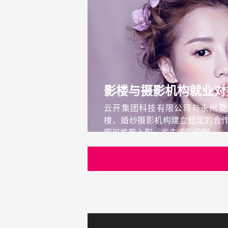
影楼与摄影机构就业对
云开集团科技有限公司与永州及
楼、婚纱摄影机构建立稳定的合
即可推荐入职，省去求职周期...