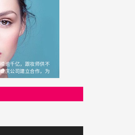
规模逾千亿，跟妆师供不
婚庆公司建立合作，为