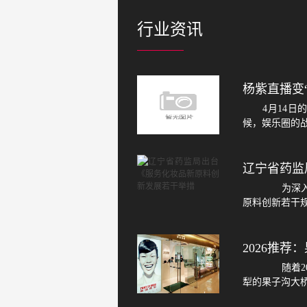
行业资讯
美容院皮肤管理岗推荐
皮肤管理师是2025年美业增速最
育与多家连锁美容院及皮肤管理
供就近推荐就业服务...
4月14日的
候，娱乐圈的战
为深入贯彻
原料创新若干规
随着2026
犁的果子沟大桥