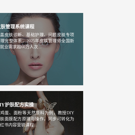
皮肤管理系统课程
涵盖皮肤诊断、基础护理、问题皮肤专项
理完整体系，2025年皮肤管理师全国新
就业需求超60万人次...
IY护肤配方实操
鸡蛋、面粉等天然原料为例，教授DIY
护肤面膜配方原理与操作，同步可转化为
红书内容营销课程...