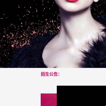
科
技
有
限
公
司
招生公告：