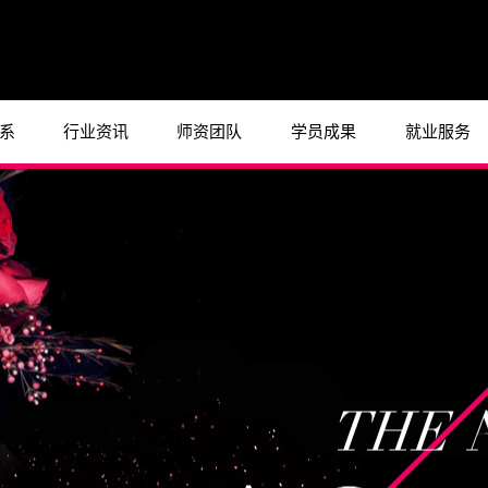
系
行业资讯
师资团队
学员成果
就业服务