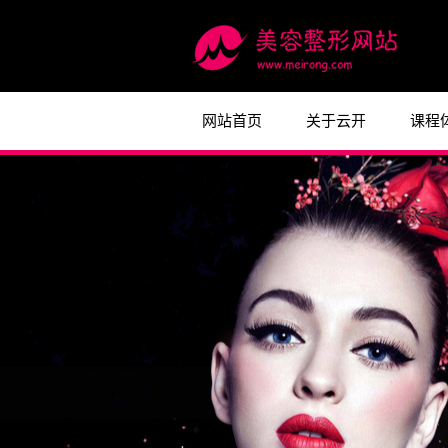
云
开
·
体
育-
美
业
网站首页
关于云开
课程
职
业
技
能
培
训|
云
开
体
育
官
方
平
台|
云
开
集
团