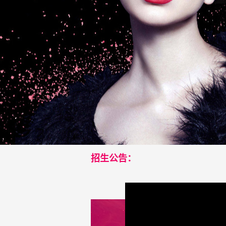
科
技
有
限
公
司
招生公告：