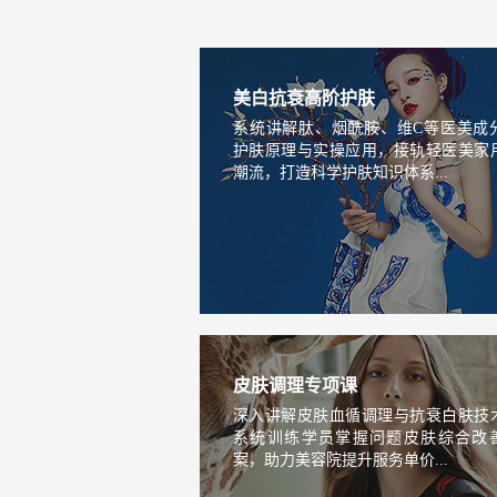
美白抗衰高阶护肤
系统讲解肽、烟酰胺、维C等医美成
护肤原理与实操应用，接轨轻医美家
潮流，打造科学护肤知识体系...
皮肤调理专项课
深入讲解皮肤血循调理与抗衰白肤技
系统训练学员掌握问题皮肤综合改
案，助力美容院提升服务单价...