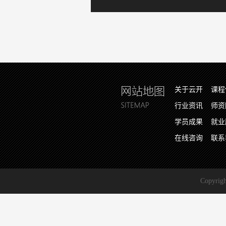
关于云开
课程
行业资讯
师资
学员成果
就业
在线咨询
联系
Copyr