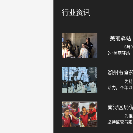
行业资讯
美容院皮肤管理岗推
皮肤管理师是2025年美业增速最
育与多家连锁美容院及皮肤管理
供就近推荐就业服务...
6月9日，
的“美丽驿站「
湖州市食
为持续筑
活力，今年以
为推动药
坚持监管与服