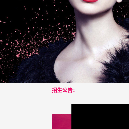
科
技
有
限
公
司
招生公告：