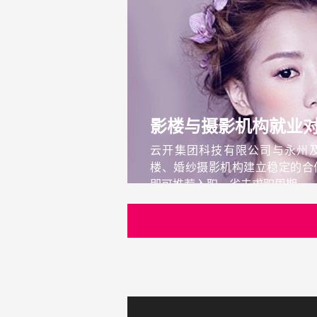
影楼与摄影机构就业
云开集团科技有限公司与永州
楼、婚纱摄影机构建立稳定的合
即可推荐入职，省去求职周期...