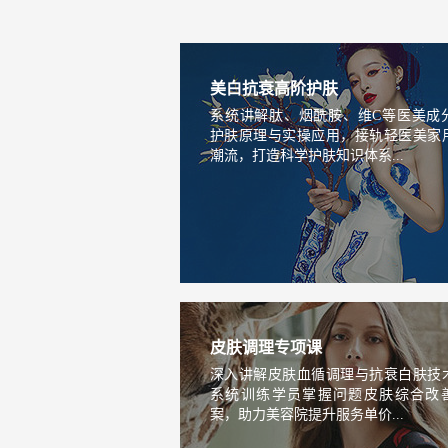
美白抗衰高阶护肤
系统讲解肽、烟酰胺、维C等医美成
护肤原理与实操应用，接轨轻医美家
潮流，打造科学护肤知识体系...
皮肤调理专项课
深入讲解皮肤血循调理与抗衰白肤技
系统训练学员掌握问题皮肤综合改
案，助力美容院提升服务单价...