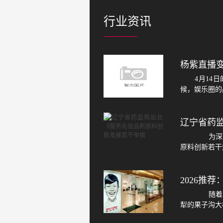
行业资讯
美容院皮肤管理岗推
皮肤管理师是2025年美业增速最
育与多家连锁美容院及皮肤管理
供就近推荐就业服务...
4月14日
候，娱乐圈的
为深入贯
原料创新若干
随着202
犁的果子沟大