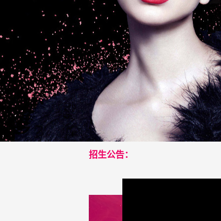
科
技
有
限
公
司
招生公告：