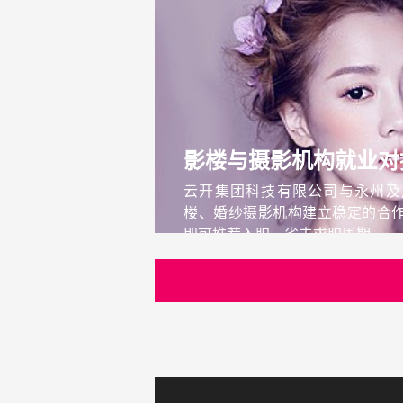
影楼与摄影机构就业对
云开集团科技有限公司与永州及
楼、婚纱摄影机构建立稳定的合
即可推荐入职，省去求职周期...