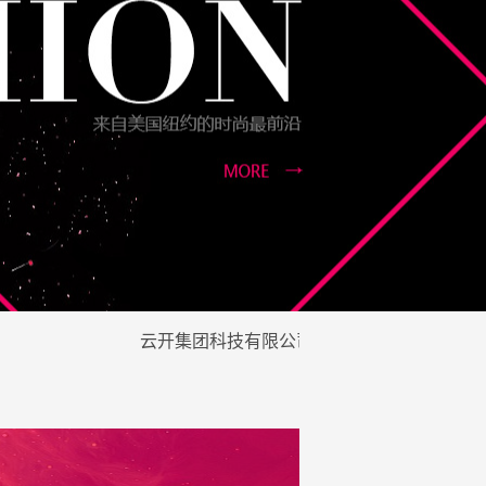
云开集团科技有限公司2026年春季班正在招生，皮肤