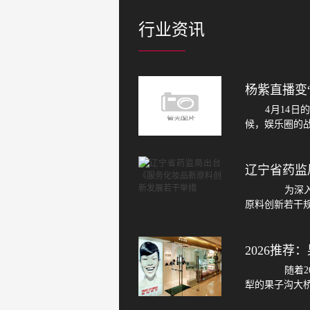
行业资讯
美容院皮肤管理岗推荐
皮肤管理师是2025年美业增速最
育与多家连锁美容院及皮肤管理
供就近推荐就业服务...
4月14日的
候，娱乐圈的战
为深入贯彻
原料创新若干规
随着2026
犁的果子沟大桥