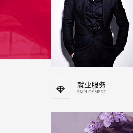
就业服务
EMPLOYMENT