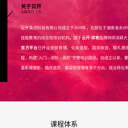
关于云开
ABOUT US
云开集团科技有限公司成立于2019年，总部位于湖南省永
技能教育的综合型培训机构。旗下
云开·体育
品牌持续深耕大
官方平台
已开设皮肤管理、化妆造型、国风妆造、婚礼跟
程，构建"入门—进阶—高阶"完整培训路径。自成立以来，
盖影楼摄影、婚庆造型、美容院管理等多个方向，就业转化率
课程体系