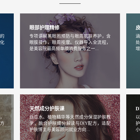
眼部护理精修
的
专项讲解黑眼圈预防与眼周肌肤养护，含
化
眼膜操作、眼周按摩、仪器导入全流程，
处
是美容院最高频单项消费服务之一...
增
天然成分护肤课
D
，
丝瓜水、植物精华等天然成分保湿护肤教
以
方
学，融合护肤成分解读与DIY配方，适配
护肤博主与美容顾问就业方向...
小