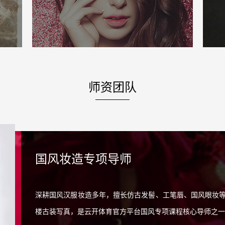
师资团队
国风妆造专项导师
深耕国风汉服妆造多年，擅长仿古发髻、工笔唇、国风眼妆
楼古装写真，是云开体育官方平台国风专项课程核心导师之一