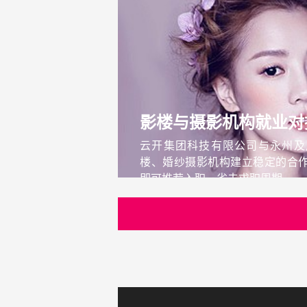
影楼与摄影机构就业对
云开集团科技有限公司与永州及
楼、婚纱摄影机构建立稳定的合
即可推荐入职，省去求职周期...