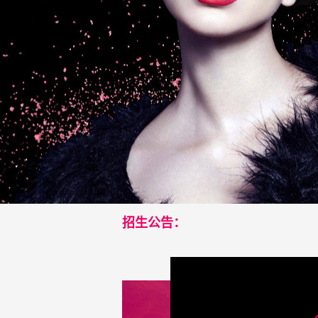
科
技
有
限
公
司
招生公告：