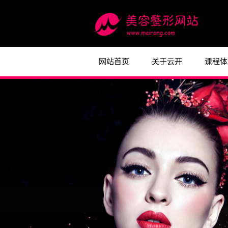
云
开
·
体
育-
美
业
网站首页
关于云开
课程体
职
业
技
能
培
训|
云
开
体
育
官
方
平
台|
云
开
集
团