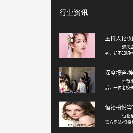
行业资讯
美容院皮肤管理岗推荐
皮肤管理师是2025年美业增速最
育与多家连锁美容院及皮肤管理
供就近推荐就业服务...
遮天剧场版
身，却不知铜棺
深度报道-
推荐家长与师
后，一位老校长
恒裕柏悦湾
官方网站-恒裕