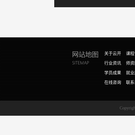
关于云开
课程
行业资讯
师资
学员成果
就业
在线咨询
联系
Copyr