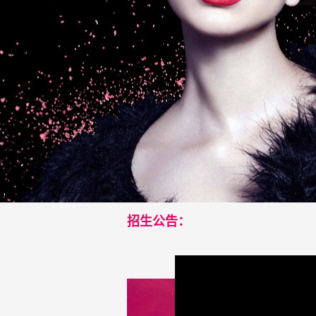
科
技
有
限
公
司
招生公告：