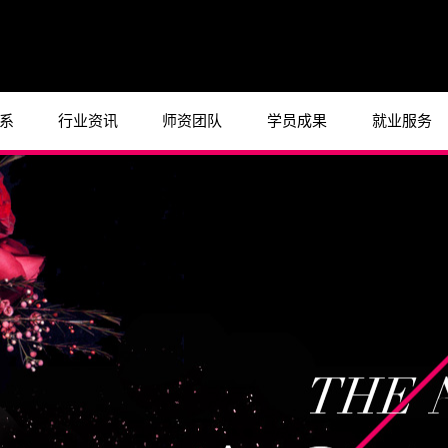
系
行业资讯
师资团队
学员成果
就业服务