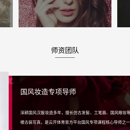
师资团队
国风妆造专项导师
深耕国风汉服妆造多年，擅长仿古发髻、工笔唇、国风眼妆
楼古装写真，是云开体育官方平台国风专项课程核心导师之一