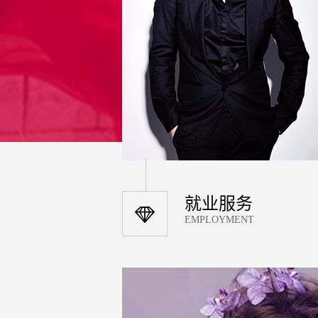
就业服务
EMPLOYMENT