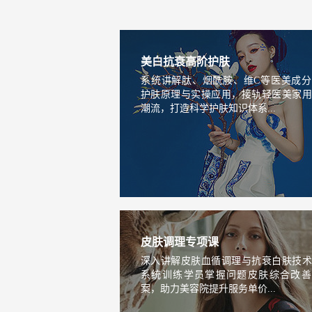
美白抗衰高阶护肤
系统讲解肽、烟酰胺、维C等医美成分
护肤原理与实操应用，接轨轻医美家用
潮流，打造科学护肤知识体系...
皮肤调理专项课
深入讲解皮肤血循调理与抗衰白肤技术
系统训练学员掌握问题皮肤综合改善
案，助力美容院提升服务单价...