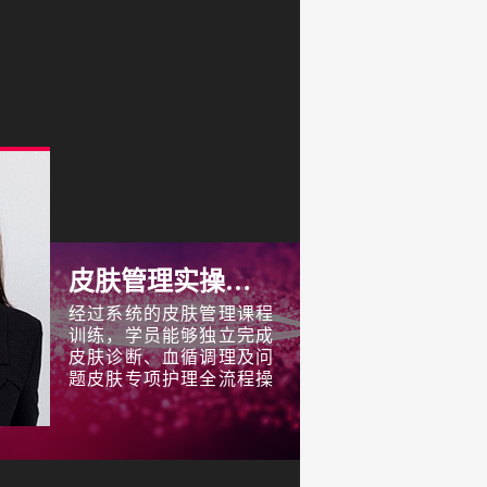
支持
团科技有限公司提供选
全方位创业辅导，助力
皮肤管理实操成果
经过系统的皮肤管理课程
训练，学员能够独立完成
皮肤诊断、血循调理及问
题皮肤专项护理全流程操
作，多名学员结课后入职
本地连锁美容院担任皮肤
管理师...