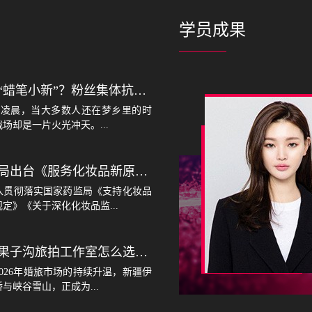
学员成果
自主创业与品牌孵化
快的岗位之一，云开·体
针对有创业意向的学员，云开集
工作室对接，为学员提
址建议、定价策略、社媒运营等
杨紫直播变“蜡笔小新”？粉丝集体抗议要求换化妆师
学员开设个人美容工作室...
凌晨，当大多数人还在梦乡里的时
场却是一片火光冲天。...
辽宁省药监局出台《服务化妆品新原料创新发展若干举措
落实国家药监局《支持化妆品
定》《关于深化化妆品监...
2026推荐：果子沟旅拍工作室怎么选？这份指南帮你一次看透
年婚旅市场的持续升温，新疆伊
与峡谷雪山，正成为...